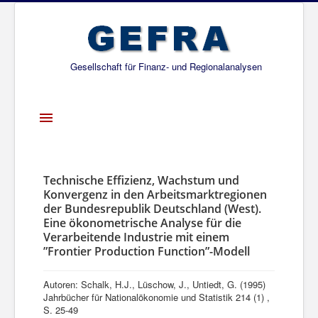
Gesellschaft für Finanz- und Regionalanalysen
Toggle
Navigation
Startseite
Über uns
Technische Effizienz, Wachstum und
Konvergenz in den Arbeitsmarktregionen
Projekte
der Bundesrepublik Deutschland (West).
Eine ökonometrische Analyse für die
Publikationen
Verarbeitende Industrie mit einem
”Frontier Production Function”-Modell
Gesellschafter
Netzwerk
Autoren: Schalk, H.J., Lüschow, J., Untiedt, G. (1995)
Jahrbücher für Nationalökonomie und Statistik 214 (1) ,
S. 25-49