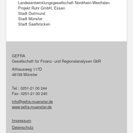
Landesentwicklungsgesellschaft Nordrhein-Westfalen
Projekt Ruhr GmbH, Essen
Stadt Dortmund
Stadt Münster
Stadt Saarbrücken
GEFRA
Gesellschaft für Finanz- und Regionalanalysen GbR
Althausweg 117D
48159 Münster
Tel.: 0251-21 00 244
Fax: 0251-21 00 245
info@gefra-muenster.de
www.gefra-muenster.de
Impressum
Datenschutz