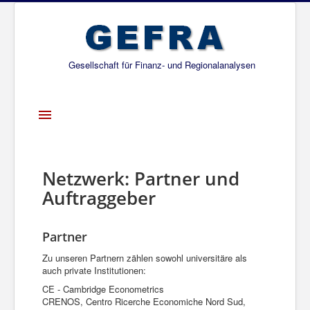
Gesellschaft für Finanz- und Regionalanalysen
Toggle
Navigation
Startseite
Über uns
Netzwerk: Partner und
Auftraggeber
Projekte
Publikationen
Partner
Gesellschafter
Zu unseren Partnern zählen sowohl universitäre als
Netzwerk
auch private Institutionen:
CE - Cambridge Econometrics
CRENOS, Centro Ricerche Economiche Nord Sud,