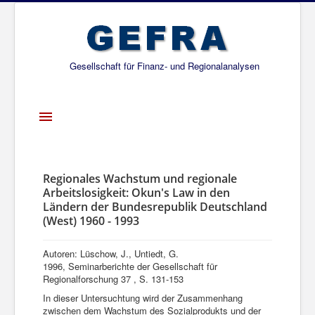
Gesellschaft für Finanz- und Regionalanalysen
Toggle
Navigation
Startseite
Über uns
Regionales Wachstum und regionale
Arbeitslosigkeit: Okun's Law in den
Projekte
Ländern der Bundesrepublik Deutschland
(West) 1960 - 1993
Publikationen
Gesellschafter
Autoren: Lüschow, J., Untiedt, G.
1996, Seminarberichte der Gesellschaft für
Netzwerk
Regionalforschung 37 , S. 131-153
In dieser Untersuchtung wird der Zusammenhang
zwischen dem Wachstum des Sozialprodukts und der