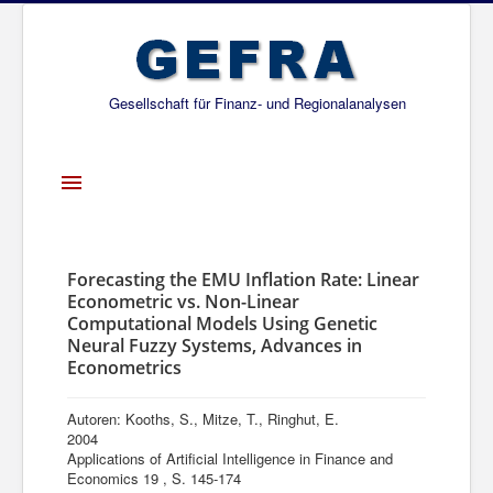
Gesellschaft für Finanz- und Regionalanalysen
Toggle
Navigation
Startseite
Über uns
Forecasting the EMU Inflation Rate: Linear
Econometric vs. Non-Linear
Projekte
Computational Models Using Genetic
Neural Fuzzy Systems, Advances in
Publikationen
Econometrics
Gesellschafter
Autoren: Kooths, S., Mitze, T., Ringhut, E.
Netzwerk
2004
Applications of Artificial Intelligence in Finance and
Economics 19 , S. 145-174