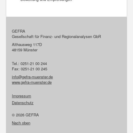
GEFRA
Gesellschaft für Finanz- und Regionalanalysen GbR
Althausweg 117D
48159 Münster
Tel.: 0251-21 00 244
Fax: 0251-21 00 245
info@gefra-muenster.de
www.gefra-muenster.de
Impressum
Datenschutz
© 2026 GEFRA
Nach oben