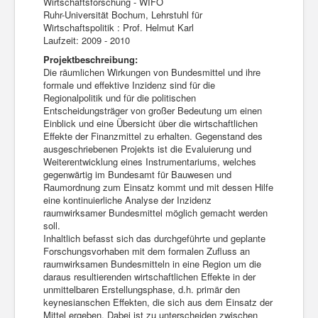
Wirtschaftsforschung - WIFO
Ruhr-Universität Bochum, Lehrstuhl für
Wirtschaftspolitik : Prof. Helmut Karl
Laufzeit: 2009 - 2010
Projektbeschreibung:
Die räumlichen Wirkungen von Bundesmittel und ihre
formale und effektive Inzidenz sind für die
Regionalpolitik und für die politischen
Entscheidungsträger von großer Bedeutung um einen
Einblick und eine Übersicht über die wirtschaftlichen
Effekte der Finanzmittel zu erhalten. Gegenstand des
ausgeschriebenen Projekts ist die Evaluierung und
Weiterentwicklung eines Instrumentariums, welches
gegenwärtig im Bundesamt für Bauwesen und
Raumordnung zum Einsatz kommt und mit dessen Hilfe
eine kontinuierliche Analyse der Inzidenz
raumwirksamer Bundesmittel möglich gemacht werden
soll.
Inhaltlich befasst sich das durchgeführte und geplante
Forschungsvorhaben mit dem formalen Zufluss an
raumwirksamen Bundesmitteln in eine Region um die
daraus resultierenden wirtschaftlichen Effekte in der
unmittelbaren Erstellungsphase, d.h. primär den
keynesianschen Effekten, die sich aus dem Einsatz der
Mittel ergeben. Dabei ist zu unterscheiden zwischen