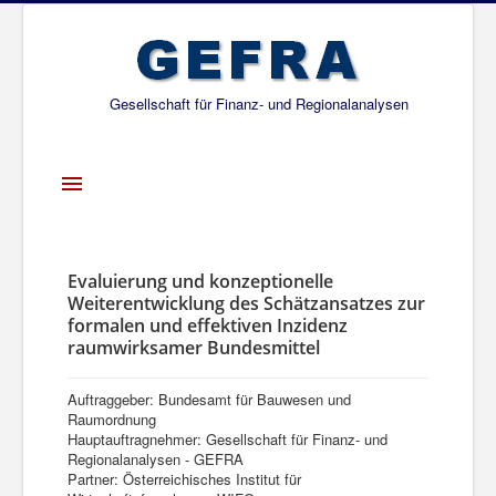
Gesellschaft für Finanz- und Regionalanalysen
Toggle
Navigation
Startseite
Über uns
Evaluierung und konzeptionelle
Weiterentwicklung des Schätzansatzes zur
Projekte
formalen und effektiven Inzidenz
raumwirksamer Bundesmittel
Publikationen
Gesellschafter
Auftraggeber: Bundesamt für Bauwesen und
Raumordnung
Netzwerk
Hauptauftragnehmer: Gesellschaft für Finanz- und
Regionalanalysen - GEFRA
Partner: Österreichisches Institut für