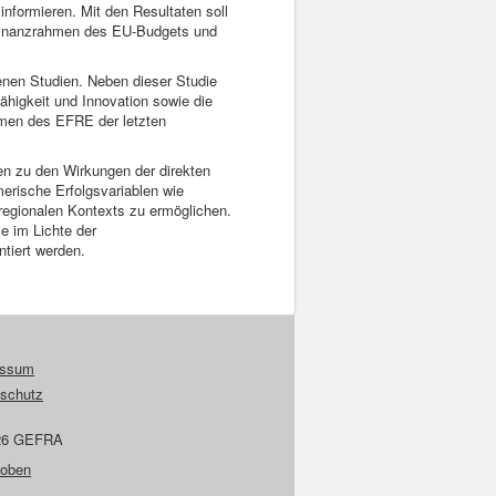
nformieren. Mit den Resultaten soll
n Finanzrahmen des EU-Budgets und
enen Studien. Neben dieser Studie
higkeit und Innovation sowie die
mmen des EFRE der letzten
gen zu den Wirkungen der direkten
erische Erfolgsvariablen wie
regionalen Kontexts zu ermöglichen.
se im Lichte der
tiert werden.
essum
schutz
26 GEFRA
 oben