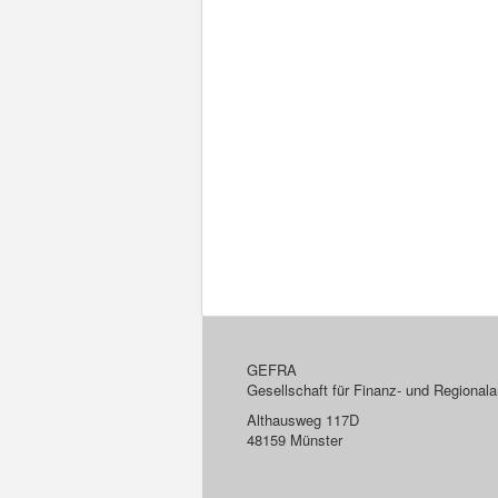
GEFRA
Gesellschaft für Finanz- und Regiona
Althausweg 117D
48159 Münster