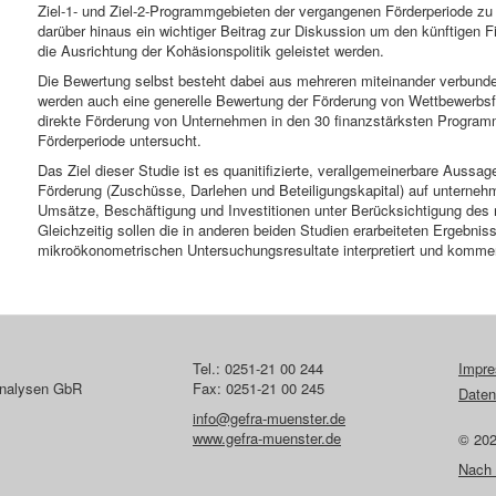
Ziel-1- und Ziel-2-Programmgebieten der vergangenen Förderperiode zu i
darüber hinaus ein wichtiger Beitrag zur Diskussion um den künftige
die Ausrichtung der Kohäsionspolitik geleistet werden.
Die Bewertung selbst besteht dabei aus mehreren miteinander verbund
werden auch eine generelle Bewertung der Förderung von Wettbewerbsfä
direkte Förderung von Unternehmen in den 30 finanzstärksten Progra
Förderperiode untersucht.
Das Ziel dieser Studie ist es quanitifizierte, verallgemeinerbare Aussa
Förderung (Zuschüsse, Darlehen und Beteiligungskapital) auf unternehm
Umsätze, Beschäftigung und Investitionen unter Berücksichtigung des 
Gleichzeitig sollen die in anderen beiden Studien erarbeiteten Ergebnis
mikroökonometrischen Untersuchungsresultate interpretiert und kommen
Tel.: 0251-21 00 244
Impr
lanalysen GbR
Fax: 0251-21 00 245
Daten
info@gefra-muenster.de
www.gefra-muenster.de
© 20
Nach