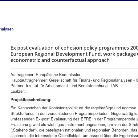
analysen
Ex post evaluation of cohesion policy programmes 200
European Regional Development Fund, work package 6c
econometric and counterfactual approach
Auftraggeber: Europäische Kommission
Hauptauftragnehmer: Gesellschaft für Finanz- und Regionalanalysen 
Partner: Institut für Arbeitsmarkt- und Berufsforschung - IAB
Laufzeit:
Projektbeschreibung:
Ein Kennzeichen der Kohäsionspolitik ist die regelmäßige und rigorose
Strukturfonds in den verschiedenen Programmperioden. Gegenwärtig is
umfassenden Ex-post Evaluierung des EFRE in der Programmperiode 2
Evaluierung wird als wichtiges Instrument angesehen, um von der Strukt
(„Stakeholder“), die beteiligten nationalen und regionalen Behörden, d
allgemein die interessierte Öffentlichkeit umfassend über die Ergebnis