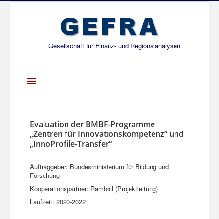
Gesellschaft für Finanz- und Regionalanalysen
Toggle
Navigation
Startseite
Über uns
Evaluation der BMBF-Programme
„Zentren für Innovationskompetenz“ und
Projekte
„InnoProfile-Transfer“
Publikationen
Auftraggeber: Bundesministerium für Bildung und
Gesellschafter
Forschung
Kooperationspartner: Ramboll (Projektleitung)
Netzwerk
Laufzeit: 2020-2022