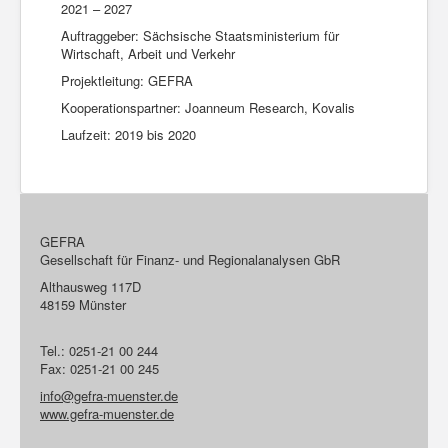
2021 – 2027
Auftraggeber: Sächsische Staatsministerium für
Wirtschaft, Arbeit und Verkehr
Projektleitung: GEFRA
Kooperationspartner: Joanneum Research, Kovalis
Laufzeit: 2019 bis 2020
GEFRA
Gesellschaft für Finanz- und Regionalanalysen GbR
Althausweg 117D
48159 Münster
Tel.: 0251-21 00 244
Fax: 0251-21 00 245
info@gefra-muenster.de
www.gefra-muenster.de